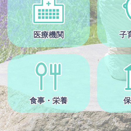
医療機関
子
食事・栄養
保