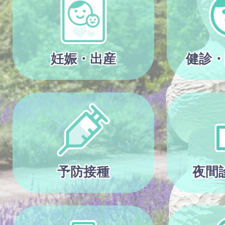
妊娠・出産
健診・
予防接種
夜間