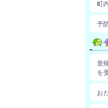
町
予
里
を
お