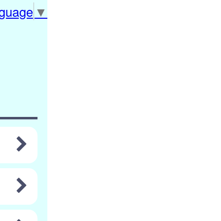
nguage
▼