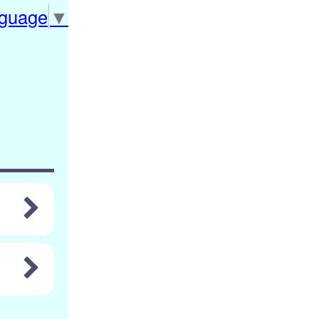
nguage
▼