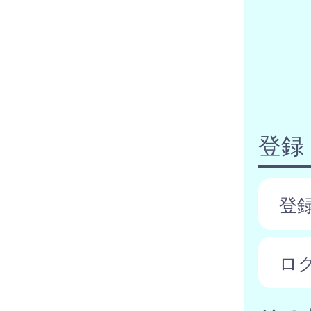
登録
登
ロ