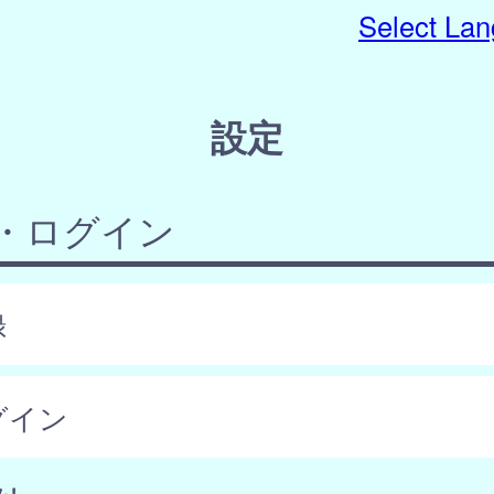
Select La
設定
・ログイン
録
グイン