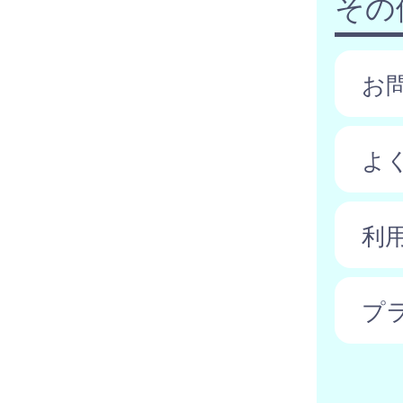
その
お
よ
利
プ