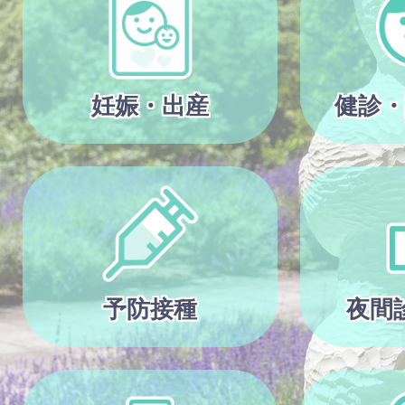
妊娠・出産
健診・
予防接種
夜間