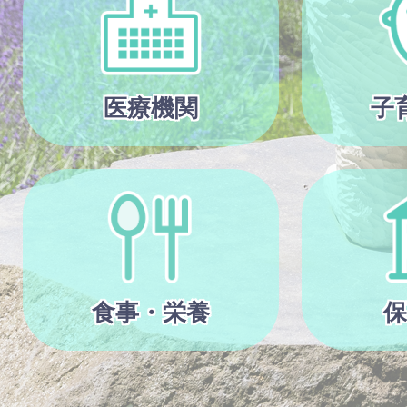
医療機関
子
食事・栄養
保