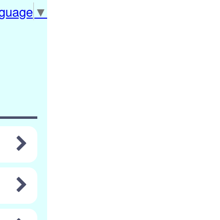
nguage
▼