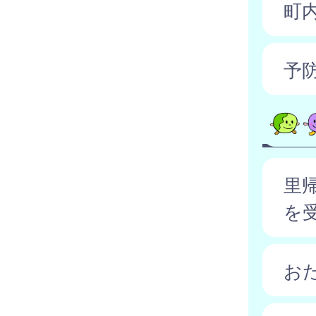
町
予
里
を
お