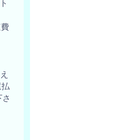
ト
査費
使え
還払
下さ