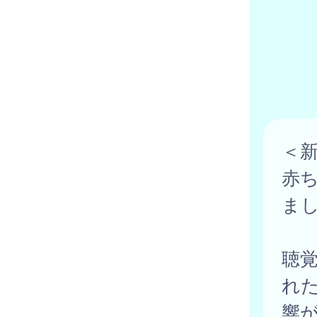
＜
赤
ま
聴
れ
響