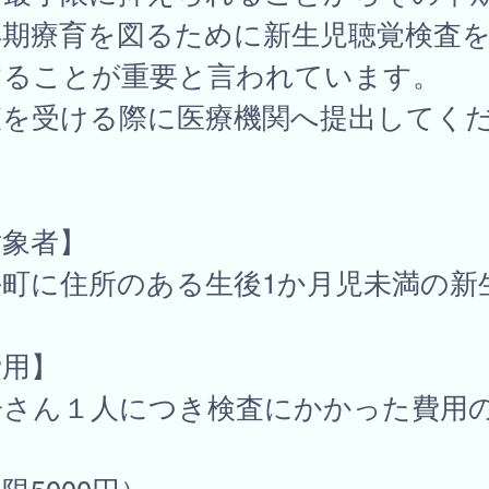
早期療育を図るために新生児聴覚検査
することが重要と言われています。
査を受ける際に医療機関へ提出してく
。
対象者】
手町に住所のある生後1か月児未満の新
費用】
子さん１人につき検査にかかった費用