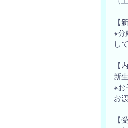
（上
【
※
し
【
新生
※
お
【