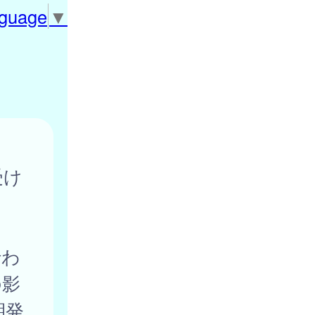
nguage
▼
受け
行わ
の影
期発