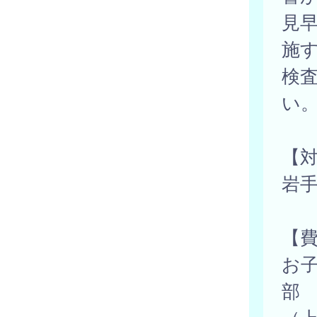
見
施
検
い
【
岩
【
お
部