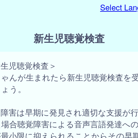
Select La
新生児聴覚検査
新生児聴覚検査＞
ちゃんが生まれたら新生児聴覚検査を
しょう。
覚障害は早期に発見され適切な支援が
た場合聴覚障害による音声言語発達へ
が最小限に抑えられることからその早