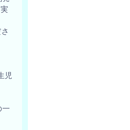
を実
ださ
生児
の一