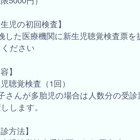
限5000円）
新生児の初回検査】
分娩した医療機関に新生児聴覚検査票を
てください
内容】
児聴覚検査（1回）
お子さんが多胎児の場合は人数分の受診
渡しします。
受診方法】