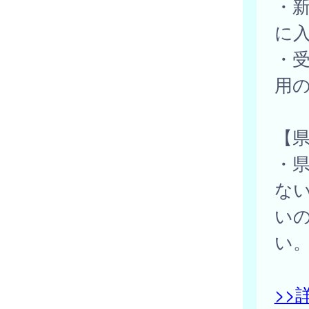
・
に
・
用
【
・
な
い
い
>>