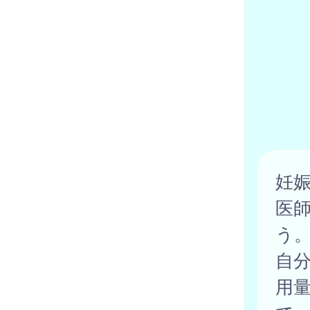
妊
医
う
自
用