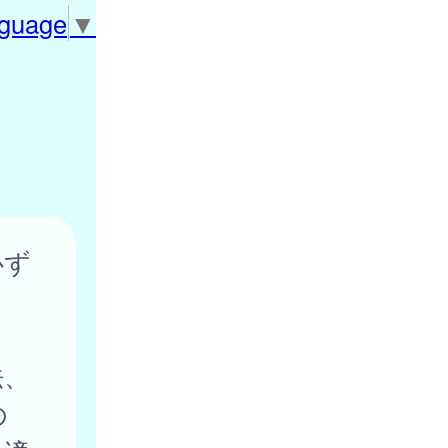
nguage
▼
必ず
ょ
法、
の