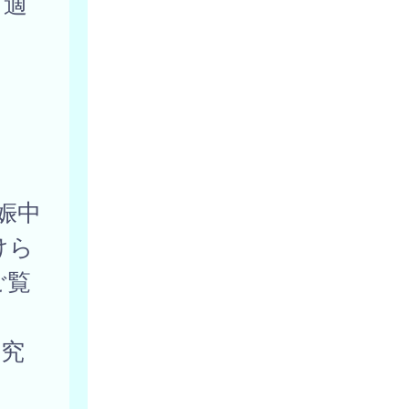
り適
娠中
けら
ご覧
研究