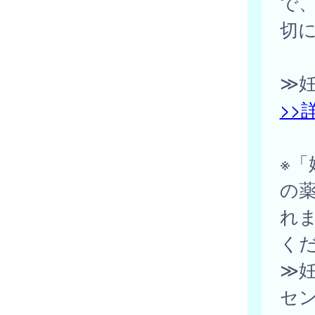
で
切
≫
>>
※
の
れ
く
≫
セ