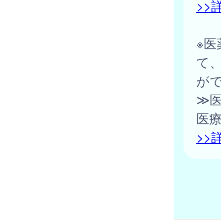
>>
※医
て
が
≫医
医
>>