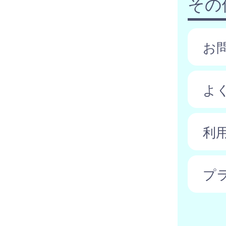
その
お
よ
利
プ