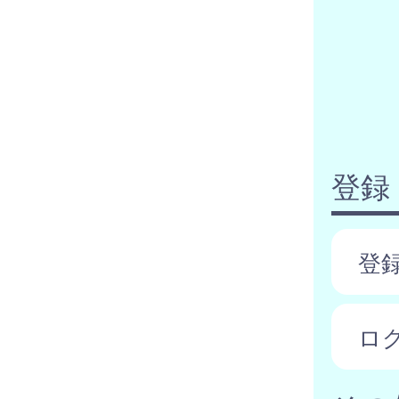
登録
登
ロ