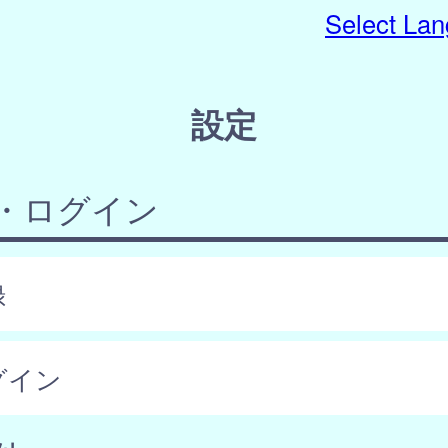
Select La
設定
・ログイン
録
グイン