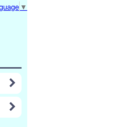
nguage
▼