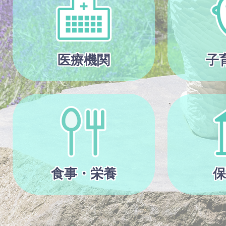
医療機関
子
食事・栄養
保