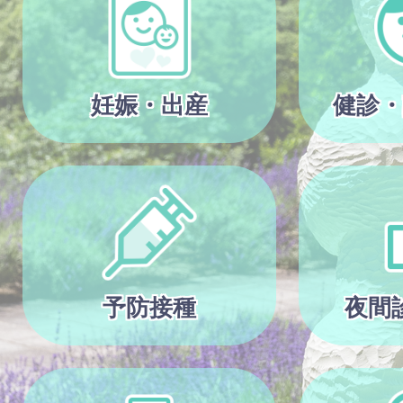
妊娠・出産
健診・
予防接種
夜間