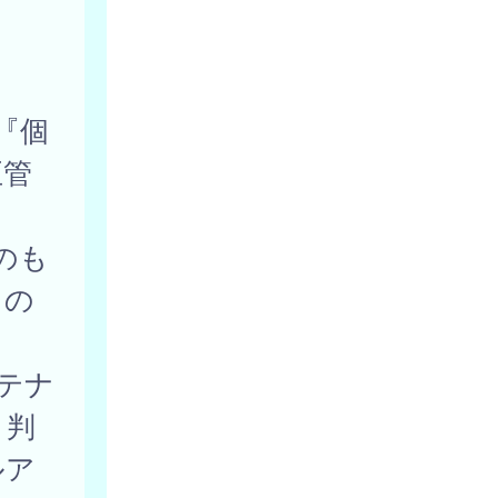
『個
正管
のも
もの
テナ
と判
ルア