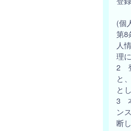
登
(個
第
人
理
2
と
と
3
ン
断