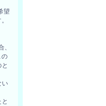
希望
す。
合、
スの
のと
ない
たと