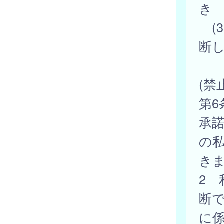
き
(
断
(禁
第
承
の
き
2
断
に