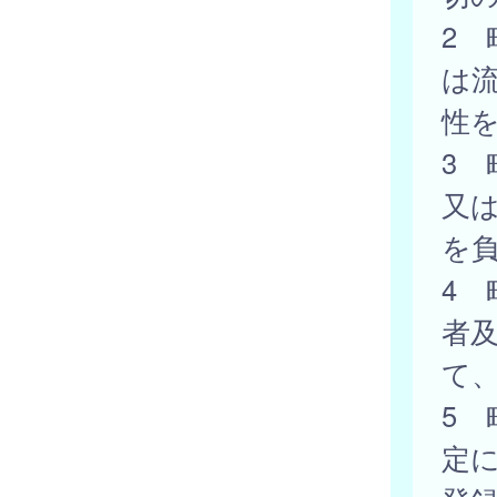
2
は
性
3
又
を
4
者
て
5 
定