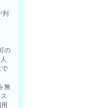
が判
町の
個人
はで
を無
ビス
利用