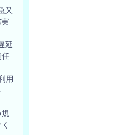
急又
確実
遅延
責任
利用
い
。
の規
なく