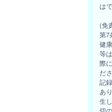
は
(免
第
健
等
際
だ
記
あ
生
切