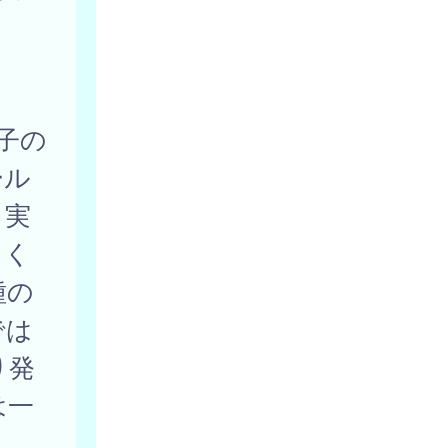
子の
ール
、実
てく
種の
では
り発
は一