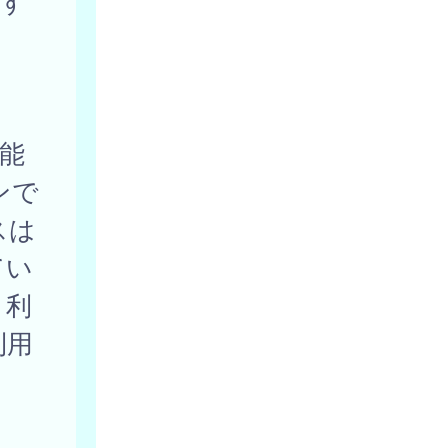
関す
。
能
ンで
スは
てい
、利
利用