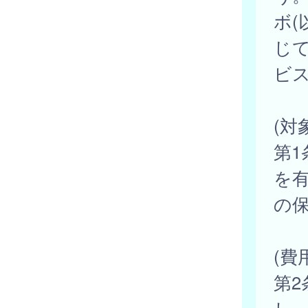
ボ(
じ
ビ
(対
第
を
の
(費
第