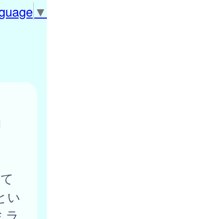
nguage
▼
約
て
とい
ミラ