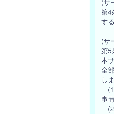
(サ
第
す
(サ
第
本
全
し
(
事
(