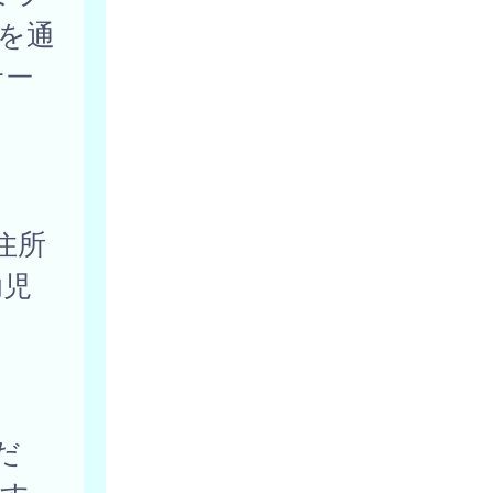
を通
サー
住所
幼児
だ