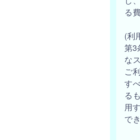
し
る
(利
第3
な
ご
す
る
用
で