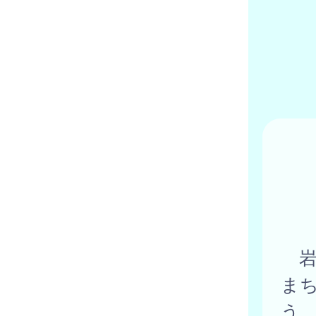
岩
ま
う