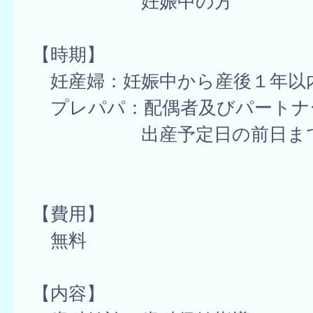
妊娠中の方
【時期】
妊産婦：妊娠中から産後１年以
プレパパ：配偶者及びパートナ
出産予定日の前日ま
【費用】
無料
【内容】