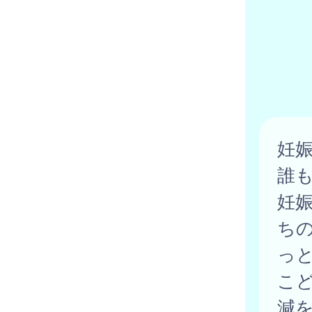
妊
誰
妊
ち
っ
こ
減