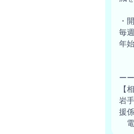
・
毎
年始
ー
【
岩
援
電