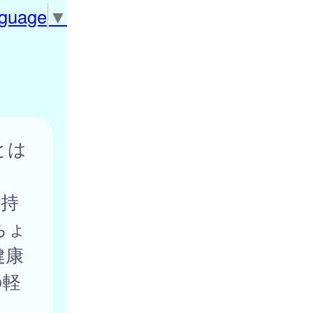
nguage
▼
とは
気持
ちょ
健康
の軽