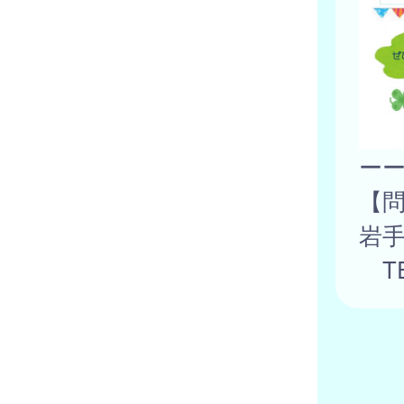
ー
【
岩
TE