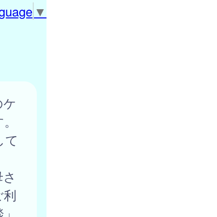
nguage
▼
のケ
す。
して
母さ
ご利
談」