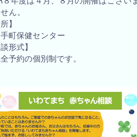
R８年度は４月、８月の開催はござい
ん。
場所】
手町保健センター
相談形式】
全予約の個別制です。