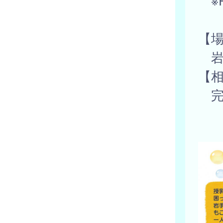
※
せ
【
岩
【
完