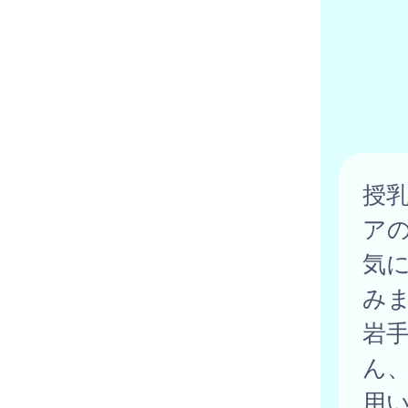
授
ア
気
み
岩
ん
用