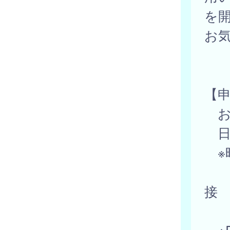
を
お
【
お
日
※
岩
接
お