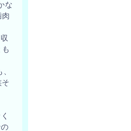
かな
歯肉
の収
とも
も、
族そ
なく
診の