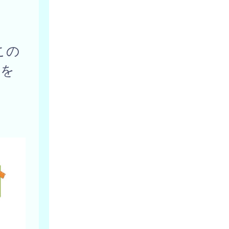
この
」を