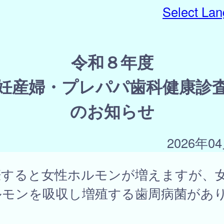
Select La
令和８年度
妊産婦・プレパパ歯科健康診
のお知らせ
2026年0
娠すると女性ホルモンが増えますが、
ルモンを吸収し増殖する歯周病菌があ
。