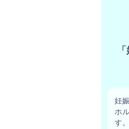
「
妊
ホ
す