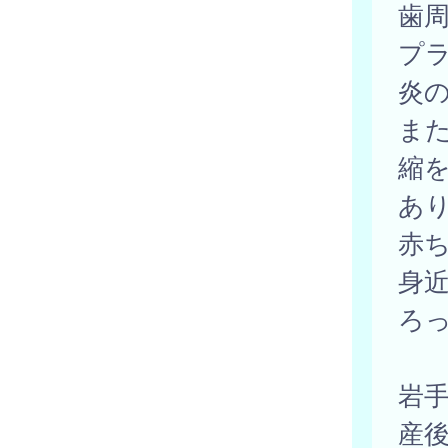
歯
プ
炎
ま
縮
あ
赤
身
ろ
岩
産