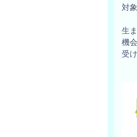
対
生
機
受