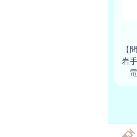
【
岩
電