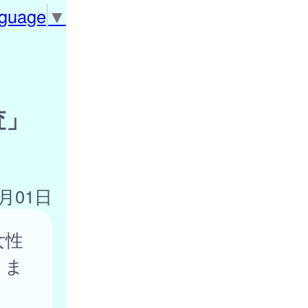
nguage
▼
査」
4月01日
女性
りま