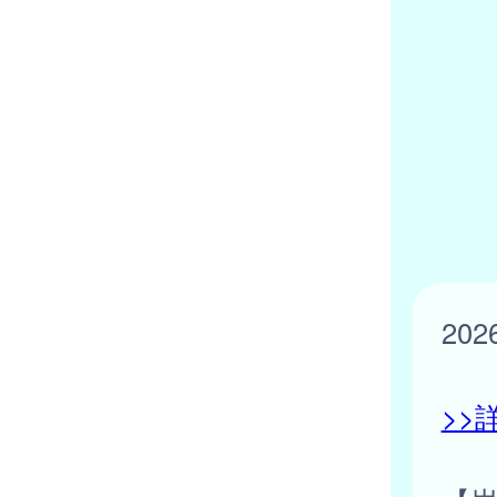
20
>>