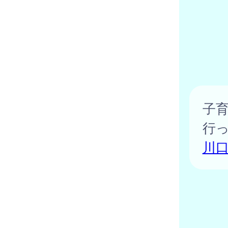
子
行
川口