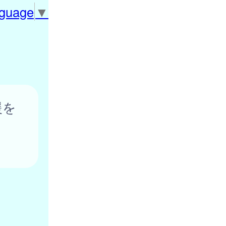
nguage
▼
援を