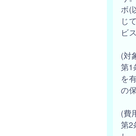
ボ(
じ
ビ
(対
第
を
の
(費
第