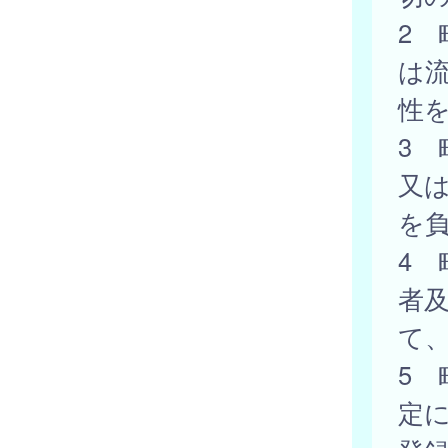
2
は
性
3
又
を
4
者
て
5 
定