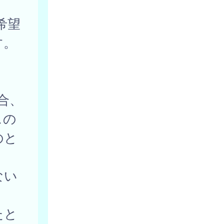
希望
す。
合、
スの
のと
ない
たと