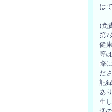
は
(免
第
健
等
際
だ
記
あ
生
切