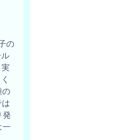
子の
ール
、実
てく
種の
では
り発
は一