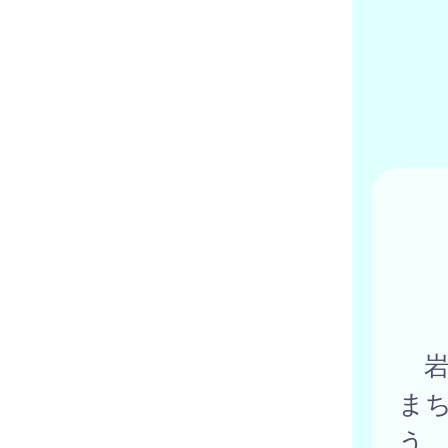
岩
ま
う