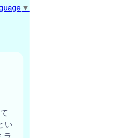
nguage
▼
約
て
とい
ミラ