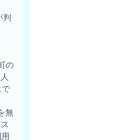
が判
町の
個人
はで
を無
ビス
利用