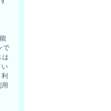
関す
。
能
ンで
スは
てい
、利
利用