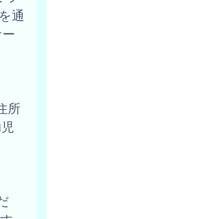
を通
サー
住所
幼児
だ