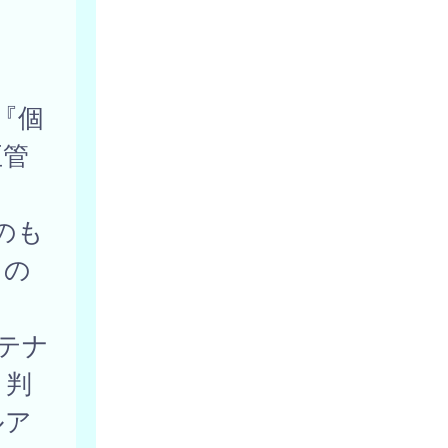
『個
正管
のも
もの
テナ
と判
ルア