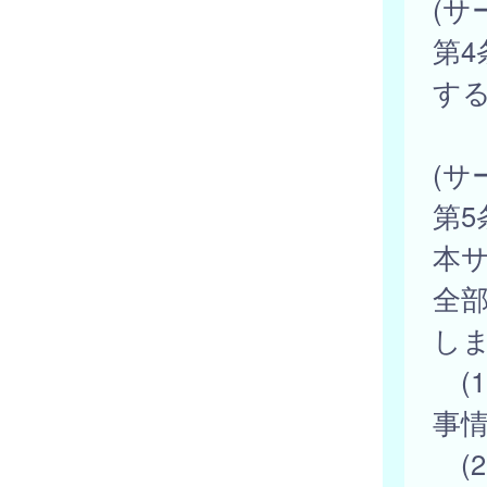
(サ
第
す
(サ
第
本
全
し
(
事
(