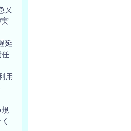
急又
確実
遅延
責任
利用
い
。
の規
なく