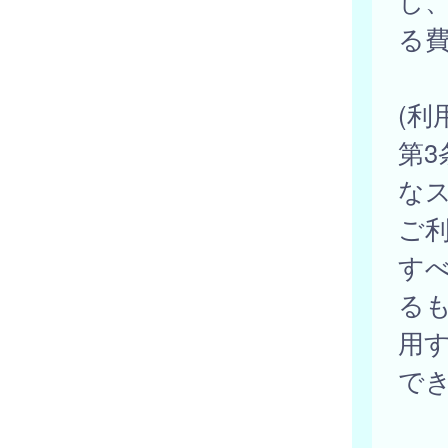
し
る
(利
第3
な
ご
す
る
用
で