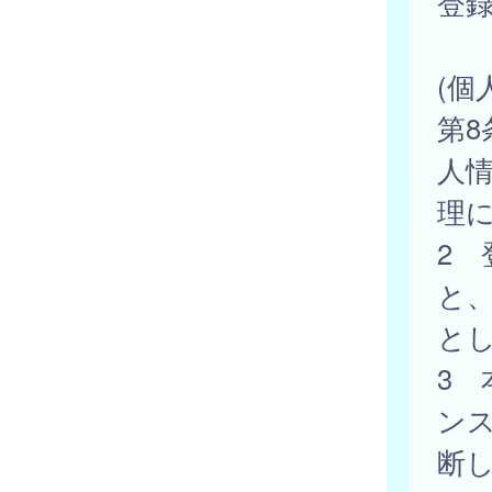
登
(個
第
人
理
2
と
と
3
ン
断