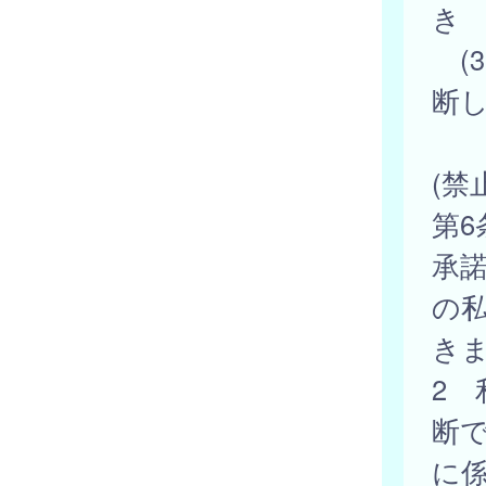
き
(
断
(禁
第
承
の
き
2
断
に