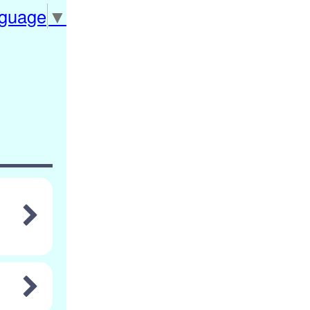
nguage
▼