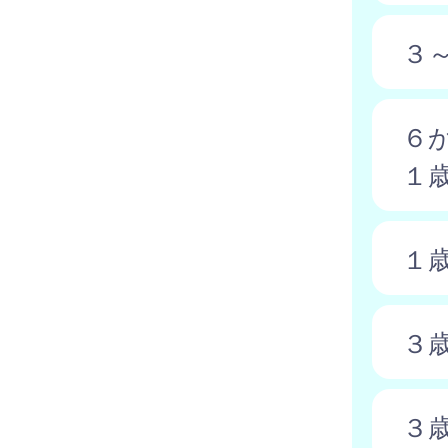
３
６
１
１
３
３