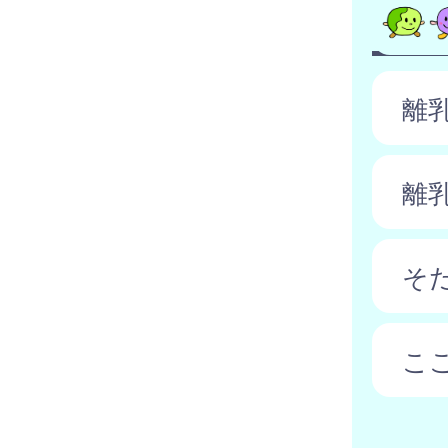
離
離
そ
こ