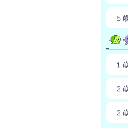
５
１
２
２