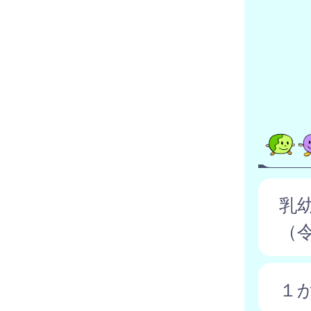
乳
（
１