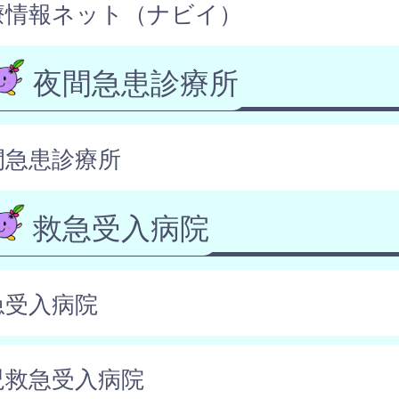
療情報ネット（ナビイ）
夜間急患診療所
間急患診療所
救急受入病院
急受入病院
児救急受入病院