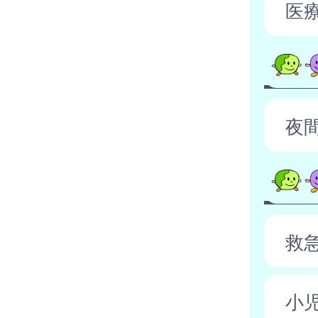
医
夜
救
小