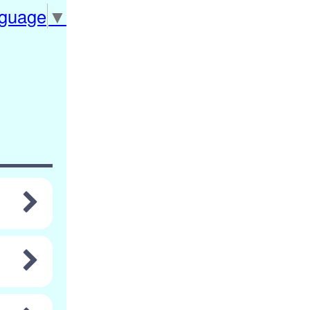
nguage
▼
）