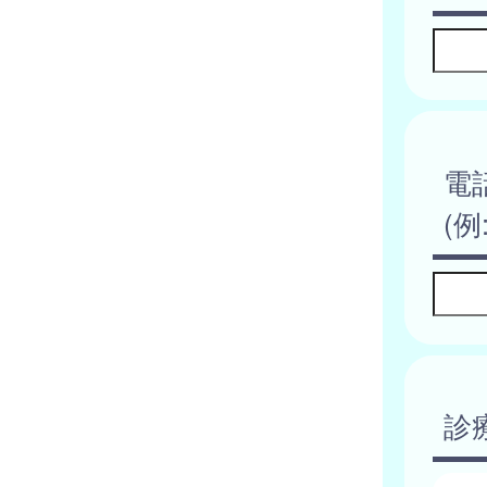
電
(例:
診