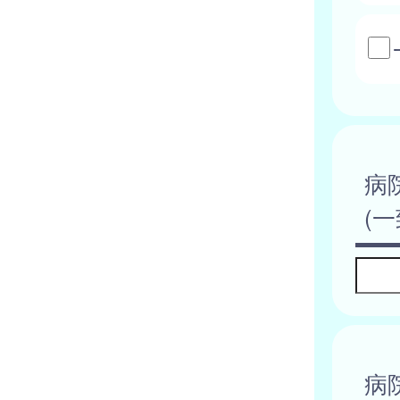
病
(
病