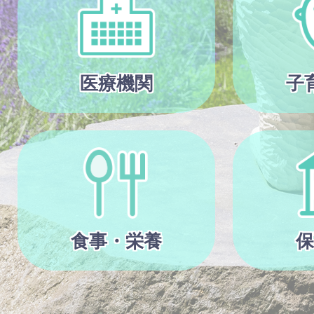
医療機関
子
食事・栄養
保