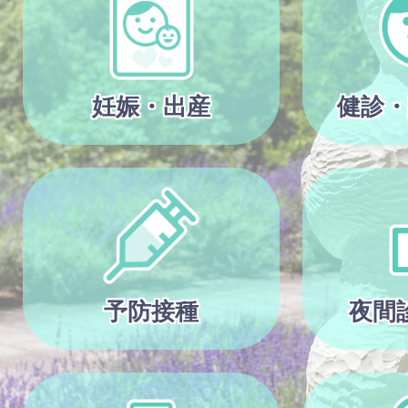
妊娠・出産
健診・
予防接種
夜間