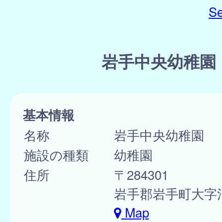
Se
岩手中央幼稚園
基本情報
名称
岩手中央幼稚園
施設の種類
幼稚園
住所
〒284301
岩手郡岩手町大字沼宮
Map